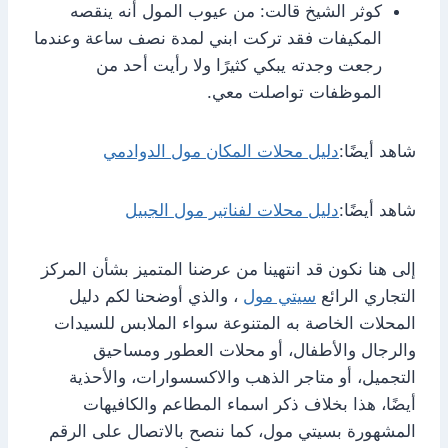
كوثر الشيخ قالت: من عيوب المول أنه ينقصه
المكيفات فقد تركت ابني لمدة نصف ساعة وعندما
رجعت وجدته يبكي كثيرًا ولا رأيت أحد من
الموظفات تواصلت معي.
شاهد أيضًا:
دليل محلات المكان مول الدوادمي
شاهد أيضًا:
دليل محلات لفناتير مول الجبيل
إلى هنا نكون قد انتهينا من عرضنا المتميز بشأن المركز
التجاري الرائع
سيتي مول
، والذي أوضحنا لكم دليل
المحلات الخاصة به المتنوعة سواء الملابس للسيدات
والرجال والأطفال، أو محلات العطور ومساحيق
التجميل، أو متاجر الذهب والاكسسوارات، والأحذية
أيضًا، هذا بخلاف ذكر اسماء المطاعم والكافيهات
المشهورة بسيتي مول، كما ننصح بالاتصال على الرقم