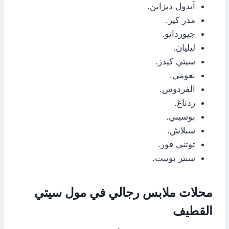
آيدول ديزاين.
مذر كير.
جيوردانو.
ليليان.
سيتي كيدز.
نعومي.
الفردوس.
ردتاغ.
بوسيني.
سبلاش.
توتني فور.
سنتر بوينت.
محلات ملابس رجالي في مول سيتي
القطيف